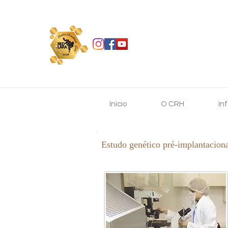
Início
O CRH
In
Estudo genético pré-implantacion