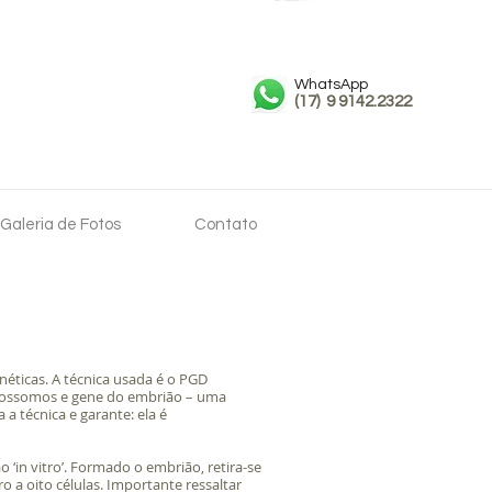
WhatsApp
(17) 9 9142.2322
MARCAR CONSULTA
Galeria de Fotos
Contato
néticas. A técnica usada é o PGD
omossomos e gene do embrião – uma
a técnica e garante: ela é
o ‘in vitro’. Formado o embrião, retira-se
 a oito células. Importante ressaltar