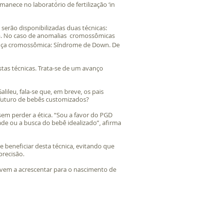
nece no laboratório de fertilização ‘in
serão disponibilizadas duas técnicas:
ada. No caso de anomalias cromossômicas
oença cromossômica: Síndrome de Down. De
stas técnicas. Trata-se de um avanço
ileu, fala-se que, em breve, os pais
 futuro de bebês customizados?
sem perder a ética. “Sou a favor do PGD
ade ou a busca do bebê idealizado”, afirma
beneficiar desta técnica, evitando que
precisão.
ó vem a acrescentar para o nascimento de