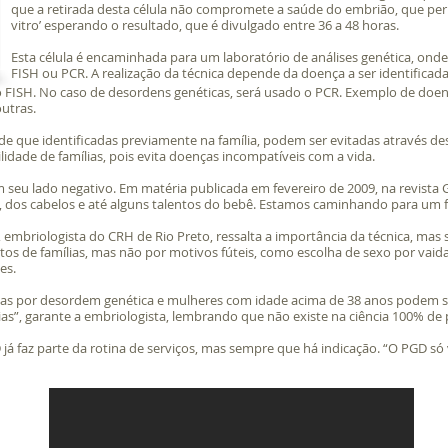
que a retirada desta célula não compromete a saúde do embrião, que perma
vitro’ esperando o resultado, que é divulgado entre 36 a 48 horas.
Esta célula é encaminhada para um laboratório de análises genética, onde 
FISH ou PCR. A realização da técnica depende da doença a ser identific
 o FISH. No caso de desordens genéticas, será usado o PCR. Exemplo de d
outras.
de que identificadas previamente na família, podem ser evitadas através de
lidade de famílias, pois evita doenças incompatíveis com a vida.
eu lado negativo. Em matéria publicada em fevereiro de 2009, na revista Gal
, dos cabelos e até alguns talentos do bebê. Estamos caminhando para um
, embriologista do CRH de Rio Preto, ressalta a importância da técnica, mas 
tos de famílias, mas não por motivos fúteis, como escolha de sexo por vaid
es.
das por desordem genética e mulheres com idade acima de 38 anos podem se 
s”, garante a embriologista, lembrando que não existe na ciência 100% de 
 já faz parte da rotina de serviços, mas sempre que há indicação. “O PGD s