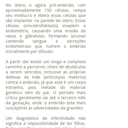
No útero, o agora pré-embrião, com
aproximadamente 150 células, rompe
seu invólucro e libera essas células que
vão implantar na parede do útero. Essas
células (sinciotrofoblasto) invadem o
endométrio, causando uma erosão de
vasos e glândulas, formando lacunas
contendo sangue e secreções
endometriais que nutrem o embrião
inicialmente por difusão.
A partir daí existe um longo e complexo
caminho a percorrer, cheio de obstáculos
a serem vencidos, inclusive as próprias
defesas da mãe (anticorpos materno)
contra o embrião, já que este é um corpo
estranho, pois metade do material
genético vem do pai. O período mais
crítico geralmente vai até o terceiro mês
da gestação, onde o embrião esta mais
susceptível às adversidades da gravidez.
Um diagnóstico de infertilidade não
significa a impossibilidade de ter filhos.